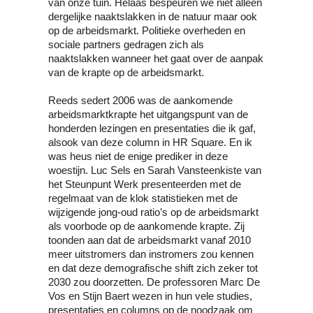
van onze tuin. Helaas bespeuren we niet alleen 
dergelijke naaktslakken in de natuur maar ook 
op de arbeidsmarkt. Politieke overheden en 
sociale partners gedragen zich als 
naaktslakken wanneer het gaat over de aanpak 
van de krapte op de arbeidsmarkt.
Reeds sedert 2006 was de aankomende 
arbeidsmarktkrapte het uitgangspunt van de 
honderden lezingen en presentaties die ik gaf, 
alsook van deze column in HR Square. En ik 
was heus niet de enige prediker in deze 
woestijn. Luc Sels en Sarah Vansteenkiste van 
het Steunpunt Werk presenteerden met de 
regelmaat van de klok statistieken met de 
wijzigende jong-oud ratio’s op de arbeidsmarkt 
als voorbode op de aankomende krapte. Zij 
toonden aan dat de arbeidsmarkt vanaf 2010 
meer uitstromers dan instromers zou kennen 
en dat deze demografische shift zich zeker tot 
2030 zou doorzetten. De professoren Marc De 
Vos en Stijn Baert wezen in hun vele studies, 
presentaties en columns op de noodzaak om 