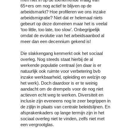
men niet in op de toenemende vraag van 
65+ers om nog actief te blijven op de 
arbeidsmarkt? Hoe profileren we ons inzake 
arbeidsmigratie? Niet dat er helemaal niets 
gebeurt op deze domeinen maar het is veelal 
‘too little, too late, too slow’. Onbegrijpelijk 
omdat de evolutie van het arbeidsaanbod al 
meer dan een decennium gekend is!
Die slakkengang kenmerkt ook het sociaal 
overleg. Nog steeds staat hierbij de al 
werkende populatie centraal (en daar is er 
natuurlijk ook ruimte voor verbetering bvb 
inzake werkbaarheid, opleiding en welzijn op 
het werk). Doch daardoor is er te weinig 
aandacht om de drempels voor de nog niet 
actieven echt weg te werken. Diversiteit en 
inclusie zijn eveneens nog te zeer begrippen in 
de zijlijn in plaats van centrale beleidslijnen. En 
afsprakenkaders op lange termijn zijn in het 
sociaal overleg niet te vinden, zelfs niet met 
een vergrootglas.