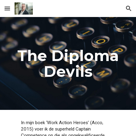
Skip to main content
Skip to navigation
The Diploma
Devils
In mijn boek ‘Work Action Heroes’ (Acco,
2015) voer ik de superheld Captain
Competence op die als ongekwalificeerde