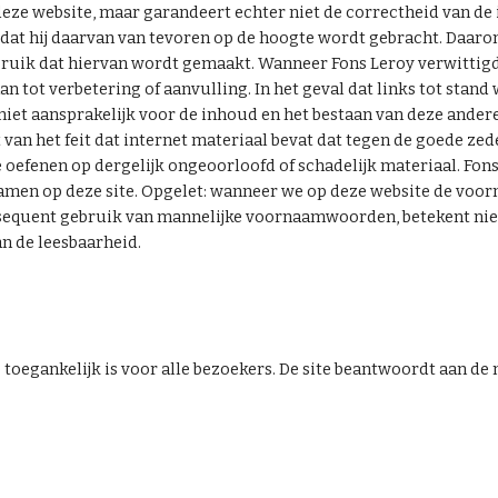
deze website, maar garandeert echter niet de correctheid van de i
dat hij daarvan van tevoren op de hoogte wordt gebracht. Daarom
ebruik dat hiervan wordt gemaakt. Wanneer Fons Leroy verwittigd
n tot verbetering of aanvulling. In het geval dat links tot stand
iet aansprakelijk voor de inhoud en het bestaan van deze andere 
n het feit dat internet materiaal bevat dat tegen de goede zeden 
te oefenen op dergelijk ongeoorloofd of schadelijk materiaal. Fon
men op deze site. Opgelet: wanneer we op deze website de voorna
onsequent gebruik van mannelijke voornaamwoorden, betekent niet
an de leesbaarheid.
 toegankelijk is voor alle bezoekers. De site beantwoordt aan de