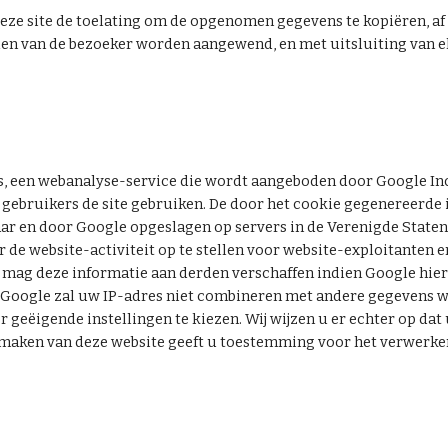
deze site de toelating om de opgenomen gegevens te kopiëren, af
n van de bezoeker worden aangewend, en met uitsluiting van elk
, een webanalyse-service die wordt aangeboden door Google Inc.
 gebruikers de site gebruiken. De door het cookie gegenereerde 
r en door Google opgeslagen op servers in de Verenigde Staten. 
 de website-activiteit op te stellen voor website-exploitanten e
 mag deze informatie aan derden verschaffen indien Google hierto
Google zal uw IP-adres niet combineren met andere gegevens wa
eëigende instellingen te kiezen. Wij wijzen u er echter op dat u 
 maken van deze website geeft u toestemming voor het verwerken