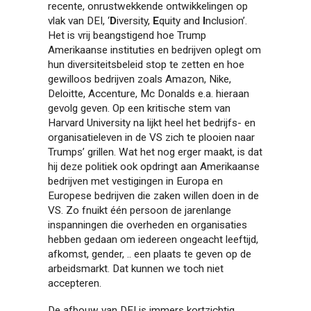
recente, onrustwekkende ontwikkelingen op
vlak van DEI, ‘
D
iversity,
E
quity and
I
nclusion’.
Het is vrij beangstigend hoe Trump
Amerikaanse instituties en bedrijven oplegt om
hun diversiteitsbeleid stop te zetten en hoe
gewilloos bedrijven zoals Amazon, Nike,
Deloitte, Accenture, Mc Donalds e.a. hieraan
gevolg geven. Op een kritische stem van
Harvard University na lijkt heel het bedrijfs- en
organisatieleven in de VS zich te plooien naar
Trumps’ grillen. Wat het nog erger maakt, is dat
hij deze politiek ook opdringt aan Amerikaanse
bedrijven met vestigingen in Europa en
Europese bedrijven die zaken willen doen in de
VS. Zo fnuikt één persoon de jarenlange
inspanningen die overheden en organisaties
hebben gedaan om iedereen ongeacht leeftijd,
afkomst, gender, .. een plaats te geven op de
arbeidsmarkt. Dat kunnen we toch niet
accepteren.
De afbouw van DEI is immers kortzichtig,